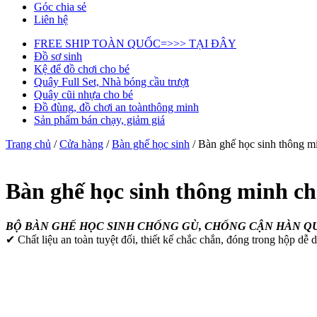
Góc chia sẻ
Liên hệ
FREE SHIP TOÀN QUỐC=>>> TẠI ĐÂY
Đồ sơ sinh
Kệ để đồ chơi cho bé
Quây Full Set, Nhà bóng cầu trượt
Quây cũi nhựa cho bé
Đồ đùng, đồ chơi an toànthông minh
Sản phẩm bán chạy, giảm giá
Trang chủ
/
Cửa hàng
/
Bàn ghế học sinh
/ Bàn ghế học sinh thông 
Bàn ghế học sinh thông minh c
BỘ BÀN GHẾ HỌC SINH CHỐNG GÙ, CHỐNG CẬN HÀN QU
✔ Chất liệu an toàn tuyệt đối, thiết kế chắc chắn, đóng trong hộp dễ d