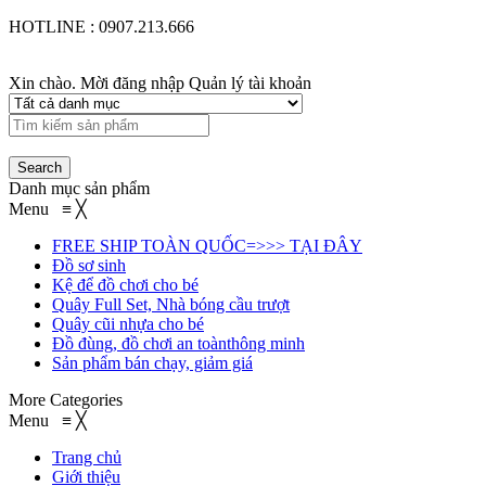
HOTLINE : 0907.213.666
Xin chào. Mời đăng nhập
Quản lý tài khoản
Danh mục sản phẩm
Menu
≡
╳
FREE SHIP TOÀN QUỐC=>>> TẠI ĐÂY
Đồ sơ sinh
Kệ để đồ chơi cho bé
Quây Full Set, Nhà bóng cầu trượt
Quây cũi nhựa cho bé
Đồ đùng, đồ chơi an toànthông minh
Sản phẩm bán chạy, giảm giá
More Categories
Menu
≡
╳
Trang chủ
Giới thiệu