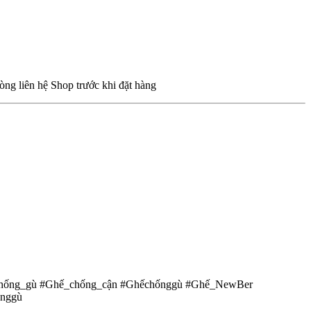
ng liên hệ Shop trước khi đặt hàng
chống_gù #Ghế_chống_cận #Ghếchốnggù #Ghế_NewBer
ốnggù