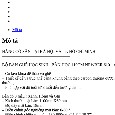
Mô tả
Mô tả
HÀNG CÓ SẴN TẠI HÀ NỘI VÀ TP. HỒ CHÍ MINH
————————————————–
BỘ BÀN GHẾ HỌC SINH : BÀN HỌC 110CM NEWBER 610 + 
– Có kéo khóa để tháo vỏ ghế
– Thiết kế đế và trục ghế bằng khung bằng thép carbon thường được 
thường
– Phù hợp với độ tuổi từ 3 tuổi đến trưởng thành
Bàn có 3 màu : Xanh, Hồng và Ghi
– Kích thước mặt bàn: 1100mmX60mm
– Độ dày mặt bàn: 18mm
– Điều chỉnh góc nghiêng mặt bàn: 0-60 °
– Điều chỉnh chiều cao bàn: 580-800mm (21,3 “-28,3”)