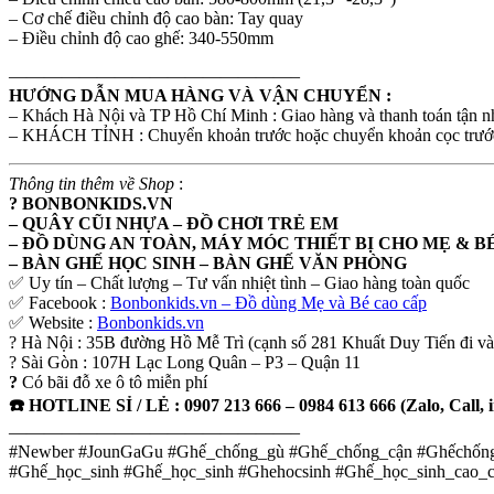
– Cơ chế điều chỉnh độ cao bàn: Tay quay
– Điều chỉnh độ cao ghế: 340-550mm
————————————————–
HƯỚNG DẪN MUA HÀNG VÀ VẬN CHUYỂN :
– Khách Hà Nội và TP Hồ Chí Minh : Giao hàng và thanh toán tận n
– KHÁCH TỈNH : Chuyển khoản trước hoặc chuyển khoản cọc trước 30
Thông tin thêm về Shop
:
? BONBONKIDS.VN
– QUÂY CŨI NHỰA – ĐỒ CHƠI TRẺ EM
– ĐỒ DÙNG AN TOÀN, MÁY MÓC THIẾT BỊ CHO MẸ & B
– BÀN GHẾ HỌC SINH – BÀN GHẾ VĂN PHÒNG
✅ Uy tín – Chất lượng – Tư vấn nhiệt tình – Giao hàng toàn quốc
✅ Facebook :
Bonbonkids.vn – Đồ dùng Mẹ và Bé cao cấp
✅ Website :
Bonbonkids.vn
? Hà Nội : 35B đường Hồ Mễ Trì (cạnh số 281 Khuất Duy Tiến đi v
? Sài Gòn : 107H Lạc Long Quân – P3 – Quận 11
?
Có bãi đỗ xe ô tô miễn phí
☎️ HOTLINE SỈ / LẺ : 0907 213 666 – 0984 613 666 (Zalo, Call, 
————————————————–
#Newber #JounGaGu #Ghế_chống_gù #Ghế_chống_cận #Ghếchốn
#Ghế_học_sinh #Ghế_học_sinh #Ghehocsinh #Ghế_học_sinh_cao