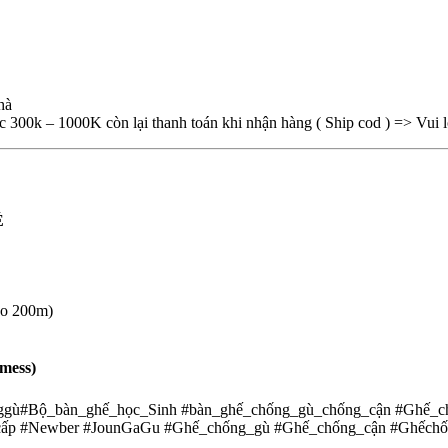
hà
0k – 1000K còn lại thanh toán khi nhận hàng ( Ship cod ) => Vui lò
É
ào 200m)
imess)
ggù#Bộ_bàn_ghế_học_Sinh #bàn_ghế_chống_gù_chống_cận #Ghế_
_cấp #Newber #JounGaGu #Ghế_chống_gù #Ghế_chống_cận #Ghếch